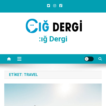
Skip
to
content
:ığ Dergi
ETIKET:
TRAVEL