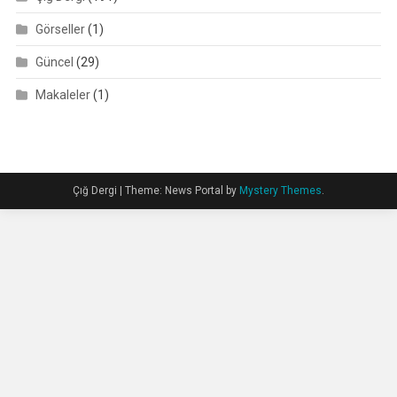
Görseller
(1)
Güncel
(29)
Makaleler
(1)
Çığ Dergi
|
Theme: News Portal by
Mystery Themes
.