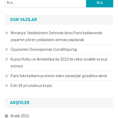
Arama:
SON YAZILAR
Almanya´ Hieldesheim Sehrinde ikinci Paris katliamında
yaşamın yitiren yoldasların anması yapılacak
Özyönetim Direnişlerinde Cizre|Röportaj
Kuzey Kutbu ve Antarktika’da 2022’de rekor sıcaklık ve buz
erimesi
Paris’teki katliamı protesto eden sanatçılar gözaltına alındı
Evîn 34 yıl soluksuz koştu
ARŞIVLER
Aralık 2022