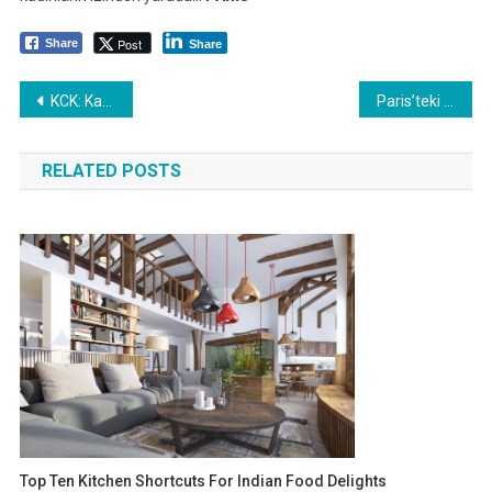
Post
Share
Share
Yazı
KCK: Katliam DAİŞ destekçisi ve yöneticisi AKP-MHP tarafından yapılmıştı
Paris’teki katliamı protesto eden sanatçılar gözaltına alındı
dolaşımı
RELATED POSTS
Top Ten Kitchen Shortcuts For Indian Food Delights