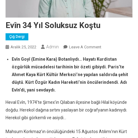
Evîn 34 Yıl Soluksuz Koştu
Çığ Dergi
Admin
On
Aralık 25, 2022
Leave A Comment
Evîn
Evîn Goyî (Emine Kara) Botanlıydı… Hayatı Kurdistan
34
özgürlük mücadelesi tarihinin bir özeti gibiydi. Paris’te
Yıl
Ahmet Kaya Kürt Kültür Merkezi’ne yapılan saldırıda şehit
Soluksuz
düştü. Kürt Özgür Kadın Hareketi’nin öncülerindendi. Adı
Koştu
Evîn’di, yani sevdaydı.
Heval Evîn, 1974’te Şirnex’in Qilaban ilçesine bağlı Hilal köyünde
doğdu. Herekol dağına sırtını yaslayan bir coğrafyanın kadınıydı.
Herekol gibi görkemli ve asiydi…
Mahsum Korkmaz’ın öncülüğündeki 15 Ağustos Atılımı’nın Kürt