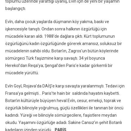
toplumu üzerinde yarattığı uyanış, Evîn için de yeni bir yaşamın
başlangıçtı.
Evîn, daha çocuk yaşlarda düşmanın köy yakma, baskı ve
işkencesiyle tanıştı. Ondan sonra halkının özgürlüğü için
mücadele kararı aldı. 1988’de dağlara çıktı. Kürt toplumunun
özgürlüğünü kadın özgürlüğünde görerek amansız, soluksuz bir
mücadelenin sahibi oldu. Botan’ın, Zagros’un bütün köylerinde
sömürgeci Türk faşizmine karşı savaştı. 34 yıl boyunca
Herekol’dan Reqa’ya; Şengal’den Paris’e kadar görkemli bir
mücadele yürüttü.
Evîn Goyî, Rojava’da DAİŞ’e karşı savaşta yaralanmıştı. Tedavi için
Fransa’ya gelmişti… Paris’te hain bir saldırıda hayatını kaybetti.
Botan’ın kültürüyle büyüyen heval Evîn, cesur, emekçi, toprak ve
özgürlük bilinciyle yoğrulmuş, güçlü özellikleri ile tanınan bir öncü
kadındı. Yüreği ve bilinciyle sömürgecilere, faşistlere meydan
okudu. Yaşamını özgürlüğe adadı. Sakine Cansız’ın şehit Botanlı
kadınların izinden yürüdü…
PARİS