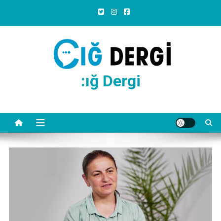
Skip
to
content
:ığ Dergi