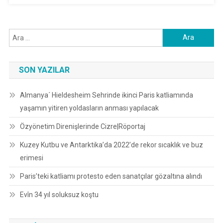
Arama:
SON YAZILAR
Almanya´ Hieldesheim Sehrinde ikinci Paris katliamında
yaşamın yitiren yoldasların anması yapılacak
Özyönetim Direnişlerinde Cizre|Röportaj
Kuzey Kutbu ve Antarktika’da 2022’de rekor sıcaklık ve buz
erimesi
Paris’teki katliamı protesto eden sanatçılar gözaltına alındı
Evîn 34 yıl soluksuz koştu