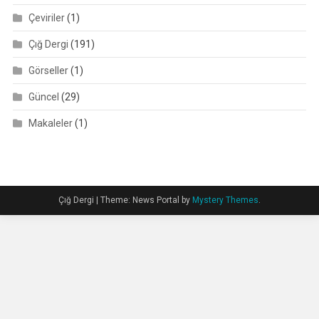
Çeviriler
(1)
Çığ Dergi
(191)
Görseller
(1)
Güncel
(29)
Makaleler
(1)
Çığ Dergi
|
Theme: News Portal by
Mystery Themes
.